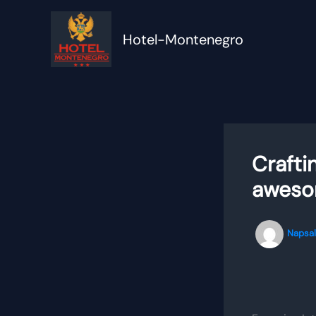
Přeskočit
na
Hotel-Montenegro
obsah
Crafti
awesom
Napsa