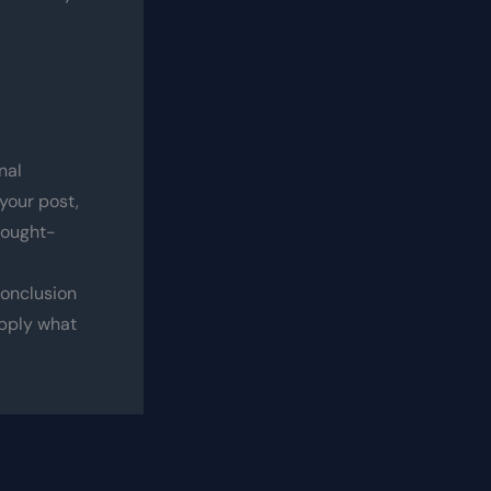
nal
your post,
thought-
conclusion
apply what