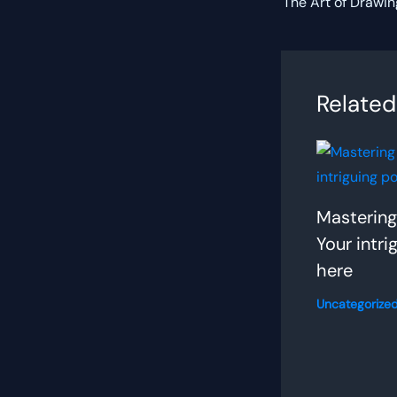
Related
Mastering
Your intri
here
Uncategorize