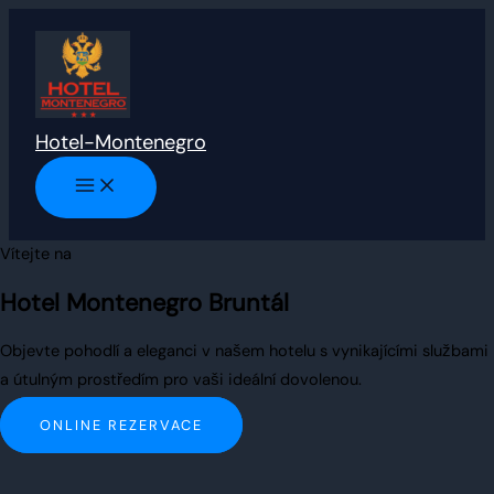
Přeskočit
na
obsah
Hotel-Montenegro
Vítejte na
Hotel Montenegro Bruntál
Objevte pohodlí a eleganci v našem hotelu s vynikajícími službami
a útulným prostředím pro vaši ideální dovolenou.
ONLINE REZERVACE