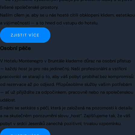
řešené společenské prostory.
Naším cílem je, aby se u nás hosté cítili obklopeni klidem, estetikou
a výjimečností — a to hned od vstupu do hotelu.
ZJISTIT VÍCE
Osobní péče
V Hotelu Montenegro v Bruntále klademe důraz na osobní přístup
— každý host je pro nás jedinečný. Naši profesionální a vstřícní
pracovníci se starají o to, aby váš pobyt probíhal bez kompromisů:
od rezervace až po odjezd. Přizpůsobíme služby vašim potřebám
— ať už přijíždíte za odpočinkem, pracovně nebo na společenskou
událost.
S námi se setkáte s péčí, která je založená na pozornosti k detailu
a na skutečném porozumění slovu „host“. Zajišťujeme tak, že váš
pobyt v srdci Jeseníků zanechá pozitivní, trvalou vzpomínku.